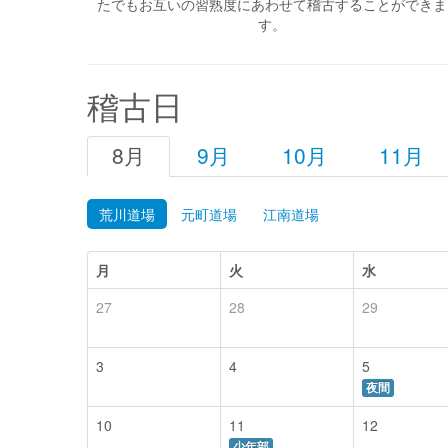
たでもお互いの習熟度にあわせて稽古することができま
す。
稽古日
8月
9月
10月
11月
荒川道場
元町道場
江南道場
月
火
水
27
28
29
3
4
5
夜間
10
11
12
少年部