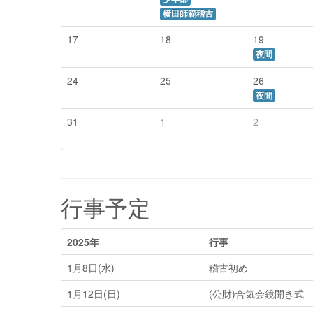
横田師範稽古
17
18
19
夜間
24
25
26
夜間
31
1
2
行事予定
2025年
行事
1月8日(水)
稽古初め
1月12日(日)
(公財)合気会鏡開き式