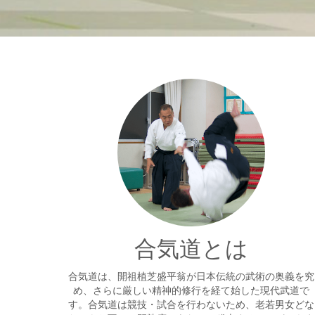
合気道とは
合気道は、開祖植芝盛平翁が日本伝統の武術の奥義を究
め、さらに厳しい精神的修行を経て始した現代武道で
す。合気道は競技・試合を行わないため、老若男女どな