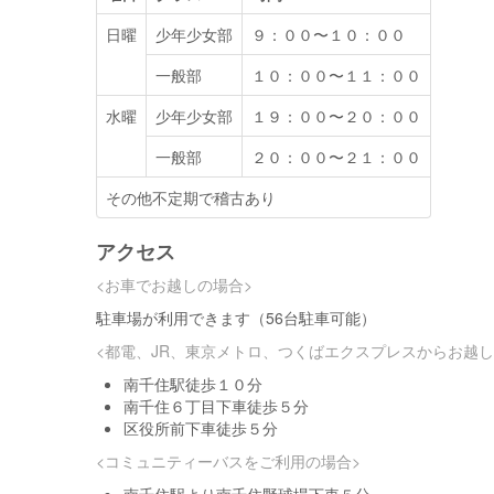
日曜
少年少女部
９：００〜１０：００
一般部
１０：００〜１１：００
水曜
少年少女部
１９：００〜２０：００
一般部
２０：００〜２１：００
その他不定期で稽古あり
アクセス
<お車でお越しの場合>
駐車場が利用できます（56台駐車可能）
<都電、JR、東京メトロ、つくばエクスプレスからお越し
南千住駅徒歩１０分
南千住６丁目下車徒歩５分
区役所前下車徒歩５分
<コミュニティーバスをご利用の場合>