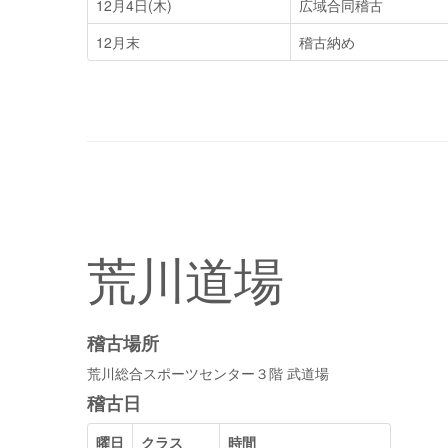
12月4日(木)
広域合同稽古
12月末
稽古納め
荒川道場
稽古場所
荒川総合スポーツセンター３階 武道場
稽古日
曜日
クラス
時間