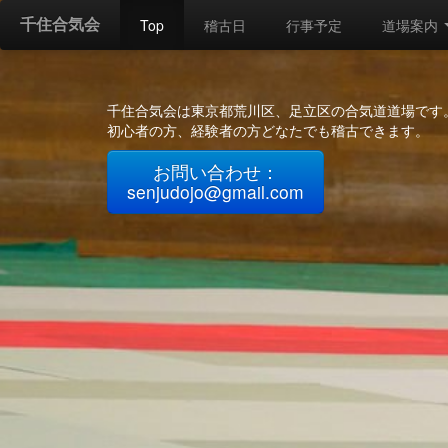
千住合気会
Top
稽古日
行事予定
道場案内
千住合気会は東京都荒川区、足立区の合気道道場です
初心者の方、経験者の方どなたでも稽古できます。
お問い合わせ：
senjudojo@gmail.com