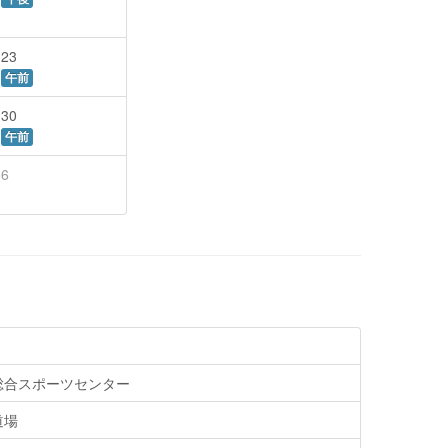
23
午前
30
午前
6
総合スポーツセンター
道場